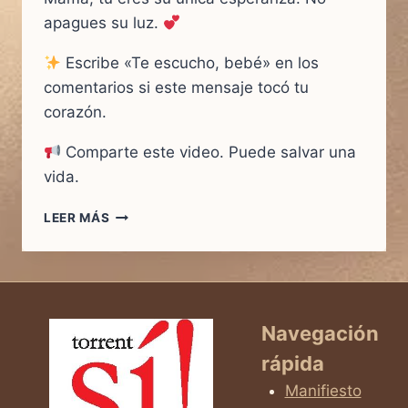
apagues su luz.
Escribe «Te escucho, bebé» en los
comentarios si este mensaje tocó tu
corazón.
Comparte este video. Puede salvar una
vida.
LEER MÁS
MAMÁ,
DÉJAME
NACER…
ESCUCHA
MI
CORAZÓN
Navegación
rápida
Manifiesto