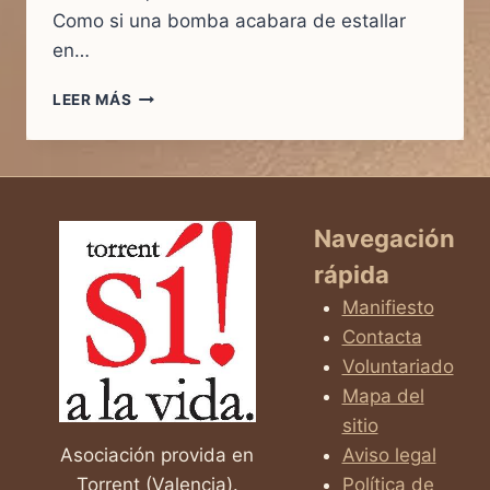
Como si una bomba acabara de estallar
en…
¿Y
LEER MÁS
SI
NO
VINISTE
A
ARRUINAR
MI
Navegación
VIDA…
rápida
SINO
A
Manifiesto
SALVARLA?
Contacta
Voluntariado
Mapa del
sitio
Asociación provida en
Aviso legal
Torrent (Valencia).
Política de