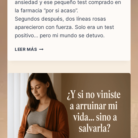
ansiedad y ese pequeño test comprado en
la farmacia “por si acaso”.
Segundos después, dos líneas rosas
aparecieron con fuerza. Solo era un test
positivo… pero mi mundo se detuvo.
SOLO
LEER MÁS
ERA
UN
TEST
POSITIVO…
HASTA
QUE
ESCUCHÉ
TU
CORAZÓN