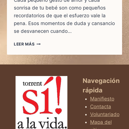
Cada pequeño gesto de amor y cada
sonrisa de tu bebé son como pequeños
recordatorios de que el esfuerzo vale la
pena. Esos momentos de duda y cansancio
se desvanecen cuando…
DE
LEER MÁS
LA
INCERTIDUMBRE
A
LA
ALEGRÍA
Navegación
rápida
Manifiesto
Contacta
Voluntariado
Mapa del