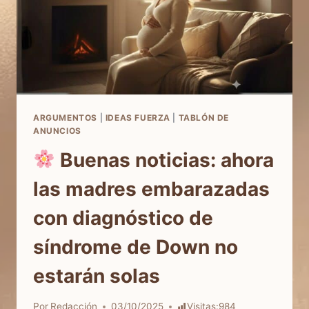
ARGUMENTOS
|
IDEAS FUERZA
|
TABLÓN DE
ANUNCIOS
Buenas noticias: ahora
las madres embarazadas
con diagnóstico de
síndrome de Down no
estarán solas
Por
Redacción
03/10/2025
Visitas:
984