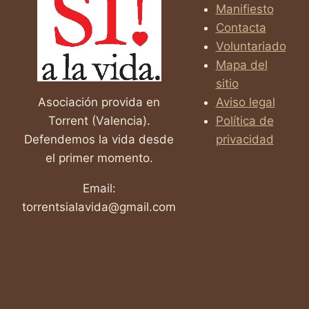
DE
Manifiesto
SÍNDROME
Contacta
DE
Voluntariado
DOWN
NO
Mapa del
ESTARÁN
sitio
SOLAS
Asociación provida en
Aviso legal
Torrent (Valencia).
Política de
Defendemos la vida desde
privacidad
el primer momento.
Email:
torrentsialavida@gmail.com