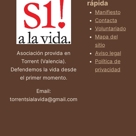
rápida
JORDI
Y
Manifiesto
A
Contacta
TODOS
Voluntariado
LOS
QUE
Mapa del
LUCHAN
sitio
CONTRA
Asociación provida en
Aviso legal
LA
Torrent (Valencia).
Política de
ELA
Defendemos la vida desde
privacidad
el primer momento.
Email:
torrentsialavida@gmail.com