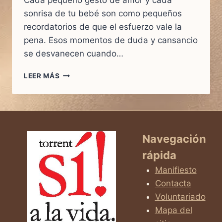
Cada pequeño gesto de amor y cada
sonrisa de tu bebé son como pequeños
recordatorios de que el esfuerzo vale la
pena. Esos momentos de duda y cansancio
se desvanecen cuando…
DE
LEER MÁS
LA
INCERTIDUMBRE
A
LA
ALEGRÍA
Navegación
rápida
Manifiesto
Contacta
Voluntariado
Mapa del