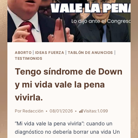
ABORTO
|
IDEAS FUERZA
|
TABLÓN DE ANUNCIOS
|
TESTIMONIOS
Tengo síndrome de Down
y mi vida vale la pena
vivirla.
Por
Redacción
08/01/2026
Visitas:
1.099
“Mi vida vale la pena vivirla”: cuando un
diagnóstico no debería borrar una vida Un