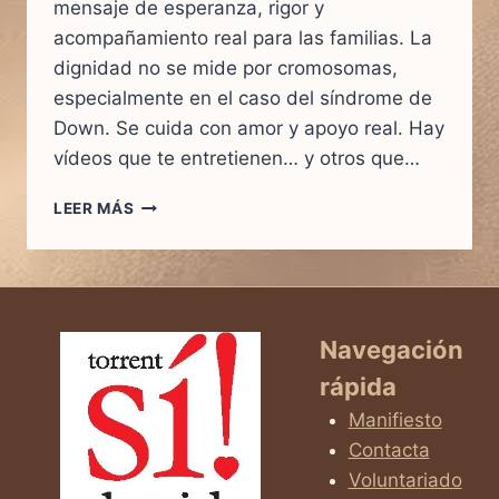
mensaje de esperanza, rigor y
acompañamiento real para las familias. La
dignidad no se mide por cromosomas,
especialmente en el caso del síndrome de
Down. Se cuida con amor y apoyo real. Hay
vídeos que te entretienen… y otros que…
TENGO
LEER MÁS
SÍNDROME
DE
DOWN
Y
MI
VIDA
Navegación
VALE
rápida
LA
PENA
Manifiesto
VIVIRLA.
Contacta
Voluntariado