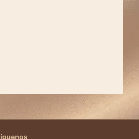
íguenos