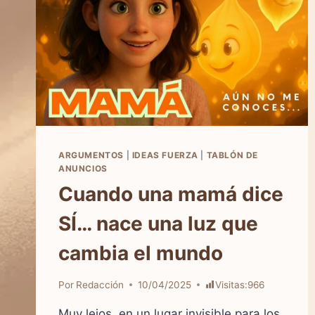
ARGUMENTOS
|
IDEAS FUERZA
|
TABLÓN DE
ANUNCIOS
Cuando una mamá dice
SÍ… nace una luz que
cambia el mundo
Por
Redacción
10/04/2025
Visitas:
966
Muy lejos, en un lugar invisible para los