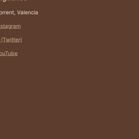
orrent, Valencia
nstagram
 (Twitter)
ouTube