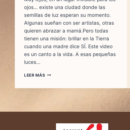
ojos… existe una ciudad donde las
semillas de luz esperan su momento.
Algunas sueñan con ser artistas, otras
quieren abrazar a mamá.Pero todas
tienen una misión: brillar en la Tierra
cuando una madre dice SÍ. Este video
es un canto a la vida. A esas pequeñas
luces…
CUANDO
LEER MÁS
UNA
MAMÁ
DICE
SÍ…
NACE
UNA
LUZ
QUE
CAMBIA