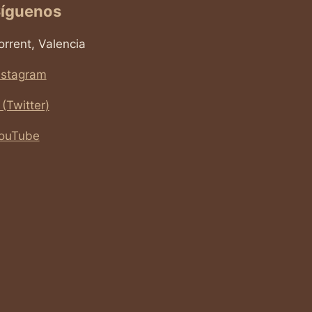
íguenos
orrent, Valencia
nstagram
 (Twitter)
ouTube