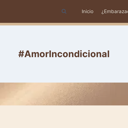
Inicio
¿Embaraza
#AmorIncondicional