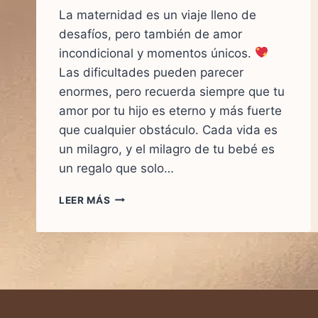
La maternidad es un viaje lleno de
desafíos, pero también de amor
incondicional y momentos únicos.
Las dificultades pueden parecer
enormes, pero recuerda siempre que tu
amor por tu hijo es eterno y más fuerte
que cualquier obstáculo. Cada vida es
un milagro, y el milagro de tu bebé es
un regalo que solo…
“LAS
LEER MÁS
DIFICULTADES
PASAN,
PERO
EL
AMOR
POR
TU
HIJO