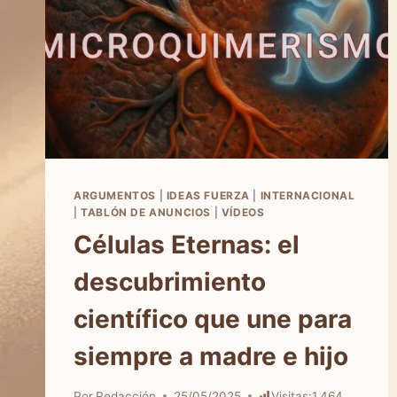
ARGUMENTOS
|
IDEAS FUERZA
|
INTERNACIONAL
|
TABLÓN DE ANUNCIOS
|
VÍDEOS
Células Eternas: el
descubrimiento
científico que une para
siempre a madre e hijo
Por
Redacción
25/05/2025
Visitas:
1.464