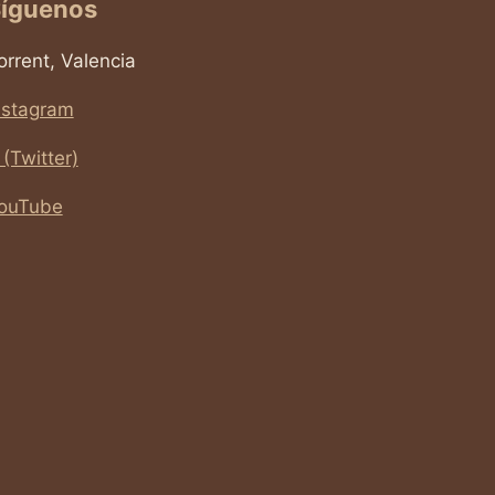
íguenos
orrent, Valencia
nstagram
 (Twitter)
ouTube