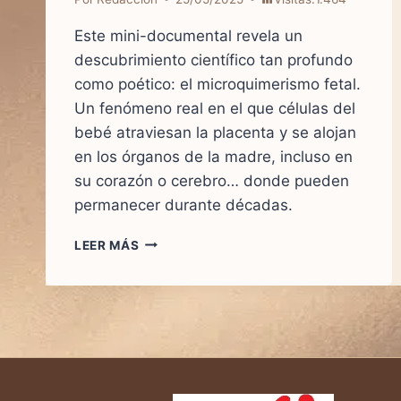
Este mini-documental revela un
descubrimiento científico tan profundo
como poético: el microquimerismo fetal.
Un fenómeno real en el que células del
bebé atraviesan la placenta y se alojan
en los órganos de la madre, incluso en
su corazón o cerebro… donde pueden
permanecer durante décadas.
CÉLULAS
LEER MÁS
ETERNAS:
EL
DESCUBRIMIENTO
CIENTÍFICO
QUE
UNE
PARA
SIEMPRE