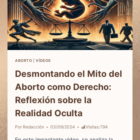
PASTILLAS
ABORTIVAS:
DATOS
Y
RIESGOS
REALES
ABORTO
|
VÍDEOS
Desmontando el Mito del
Aborto como Derecho:
Reflexión sobre la
Realidad Oculta
Por
Redacción
03/09/2024
Visitas:
794
En este impactante video, se analiza la