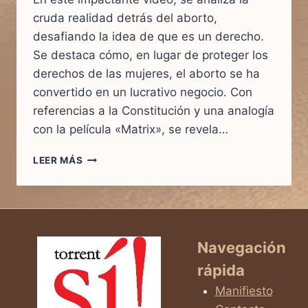
cruda realidad detrás del aborto,
desafiando la idea de que es un derecho.
Se destaca cómo, en lugar de proteger los
derechos de las mujeres, el aborto se ha
convertido en un lucrativo negocio. Con
referencias a la Constitución y una analogía
con la película «Matrix», se revela…
DESMONTANDO
LEER MÁS
EL
MITO
DEL
ABORTO
COMO
DERECHO:
Navegación
REFLEXIÓN
rápida
SOBRE
LA
Manifiesto
REALIDAD