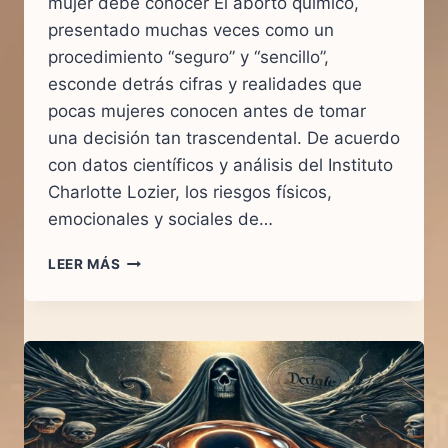
mujer debe conocer El aborto químico,
presentado muchas veces como un
procedimiento “seguro” y “sencillo”,
esconde detrás cifras y realidades que
pocas mujeres conocen antes de tomar
una decisión tan trascendental. De acuerdo
con datos científicos y análisis del Instituto
Charlotte Lozier, los riesgos físicos,
emocionales y sociales de…
ABORTO
LEER MÁS
QUÍMICO:
LO
QUE
NADIE
TE
DICE
SOBRE
LAS