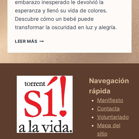
embarazo inesperado le devolvió la
esperanza y llenó su vida de colores.
Descubre cómo un bebé puede
transformar la oscuridad en luz y alegría.
LEER MÁS
MI
FUTURO
ERA
GRIS…
PERO
TÚ
Navegación
NACISTE
rápida
CON
TODOS
Manifiesto
LOS
Contacta
COLORES
Voluntariado
Mapa del
sitio