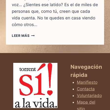
voz… ¿Sientes ese latido? Es el de miles de
personas que, como tú, creen que cada
vida cuenta. No te quedes en casa viendo
cómo otros…
MARCHA
LEER MÁS
SÍ
A
LA
VIDA
MADRID
2026
Navegación
rápida
Manifiesto
Contacta
Voluntariado
Mapa del
sitio