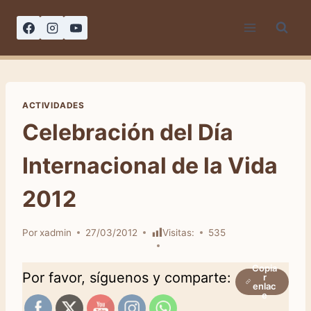
Saltar
al
contenido
ACTIVIDADES
Celebración del Día
Internacional de la Vida
2012
Por
xadmin
27/03/2012
Visitas:
535
Copia
Por favor, síguenos y comparte:
r
enlac
e