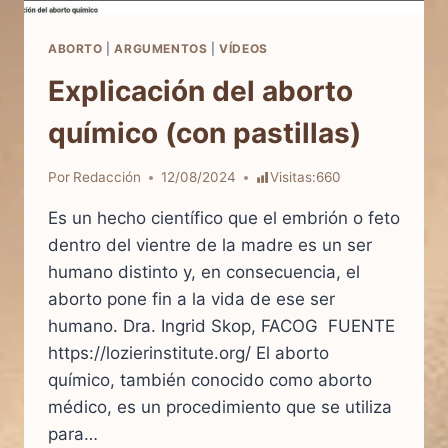
JOHNSON
POR
LA
ABORTO
|
ARGUMENTOS
|
VÍDEOS
VIDA
Explicación del aborto
químico (con pastillas)
Por
Redacción
12/08/2024
Visitas:
660
Es un hecho científico que el embrión o feto
dentro del vientre de la madre es un ser
humano distinto y, en consecuencia, el
aborto pone fin a la vida de ese ser
humano. Dra. Ingrid Skop, FACOG FUENTE
https://lozierinstitute.org/ El aborto
químico, también conocido como aborto
médico, es un procedimiento que se utiliza
para…