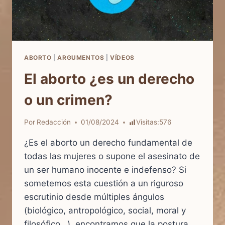
ABORTO
|
ARGUMENTOS
|
VÍDEOS
El aborto ¿es un derecho
o un crimen?
Por
Redacción
01/08/2024
Visitas:
576
¿Es el aborto un derecho fundamental de
todas las mujeres o supone el asesinato de
un ser humano inocente e indefenso? Si
sometemos esta cuestión a un riguroso
escrutinio desde múltiples ángulos
(biológico, antropológico, social, moral y
filosófico…), encontramos que la postura