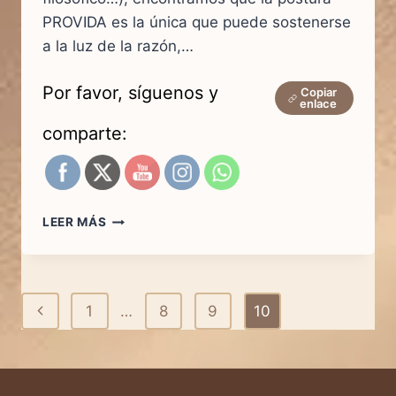
PROVIDA es la única que puede sostenerse
a la luz de la razón,…
Por favor, síguenos y
Copiar
enlace
comparte:
EL
LEER MÁS
ABORTO
¿ES
UN
DERECHO
Navegación
Página
1
…
8
9
10
O
UN
de
anterior
CRIMEN?
página