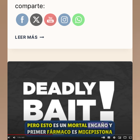
comparte:
🚨
LEER MÁS
UN
VIAJE
INOLVIDABLE
DE
TRANSFORMACIÓN
🌟
|
LA
VERDADERA
HISTORIA
DE
LA
LUCHA
DE
ABBY