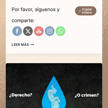
Por favor, síguenos y
Copiar
enlace
comparte:
EXPLICACIÓN
LEER MÁS
DEL
ABORTO
QUÍMICO
(CON
PASTILLAS)