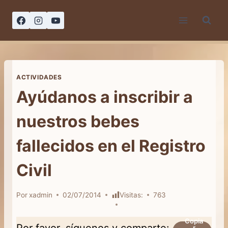
Saltar
al
contenido
ACTIVIDADES
Ayúdanos a inscribir a
nuestros bebes
fallecidos en el Registro
Por
xadmin
02/07/2014
Visitas:
763
Copia
Por favor, síguenos y comparte:
r