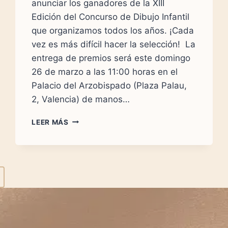
anunciar los ganadores de la XIII
Edición del Concurso de Dibujo Infantil
que organizamos todos los años. ¡Cada
vez es más difícil hacer la selección! La
entrega de premios será este domingo
26 de marzo a las 11:00 horas en el
Palacio del Arzobispado (Plaza Palau,
2, Valencia) de manos…
GANADORES
LEER MÁS
DEL
XIII
CONCURSO
DE
DIBUJO
guiente
INFANTIL
SOBRE
gina
LA
VIDA