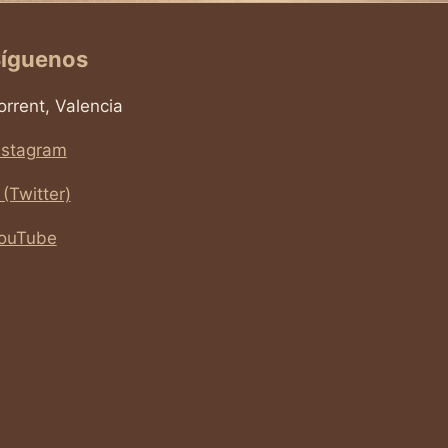
íguenos
orrent, Valencia
nstagram
 (Twitter)
ouTube