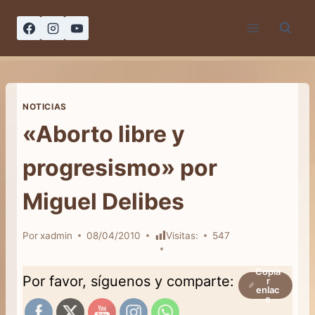
Saltar
al
contenido
NOTICIAS
«Aborto libre y
progresismo» por
Miguel Delibes
Por
xadmin
08/04/2010
Visitas:
547
Copia
Por favor, síguenos y comparte:
r
enlac
e