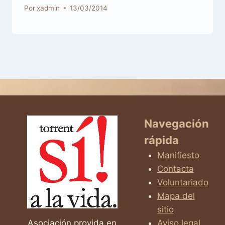
Por
xadmin
13/03/2014
Navegación
rápida
Manifiesto
Contacta
Voluntariado
Mapa del
sitio
Asociación provida en
Aviso legal