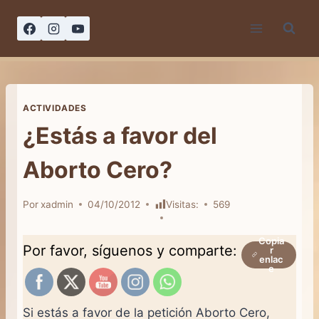
Saltar
al
contenido
ACTIVIDADES
¿Estás a favor del
Aborto Cero?
Por
xadmin
04/10/2012
Visitas:
569
Copia
Por favor, síguenos y comparte:
r
enlac
e
Si estás a favor de la petición Aborto Cero,