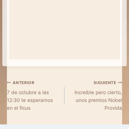
Navegación
ANTERIOR
SIGUIENTE
7 de octubre a las
Increíble pero cierto,
de
12:30 te esperamos
unos premios Nobel
entradas
Provida