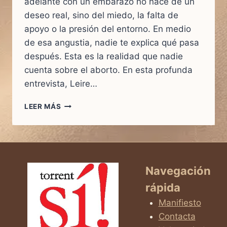
adelante con un embarazo no nace de un
deseo real, sino del miedo, la falta de
apoyo o la presión del entorno. En medio
de esa angustia, nadie te explica qué pasa
después. Esta es la realidad que nadie
cuenta sobre el aborto. En esta profunda
entrevista, Leire…
¿TE
LEER MÁS
SIENTES
PRESIONADA?
LA
HISTORIA
DE
LEIRE
Navegación
Y
rápida
LA
REALIDAD
Manifiesto
QUE
Contacta
NADIE