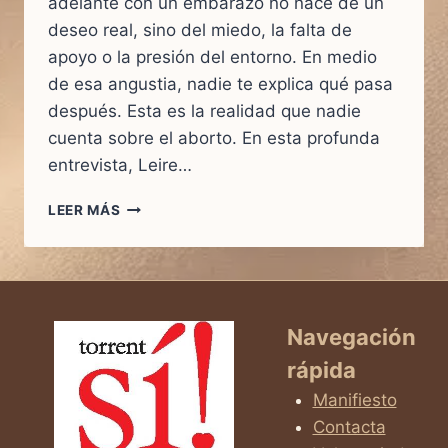
adelante con un embarazo no nace de un
deseo real, sino del miedo, la falta de
apoyo o la presión del entorno. En medio
de esa angustia, nadie te explica qué pasa
después. Esta es la realidad que nadie
cuenta sobre el aborto. En esta profunda
entrevista, Leire…
¿TE
LEER MÁS
SIENTES
PRESIONADA?
LA
HISTORIA
DE
LEIRE
Navegación
Y
rápida
LA
REALIDAD
Manifiesto
QUE
Contacta
NADIE