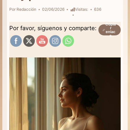
Por
Redacción
02/06/2026
Visitas:
636
Copia
Por favor, síguenos y comparte:
r
enlac
e