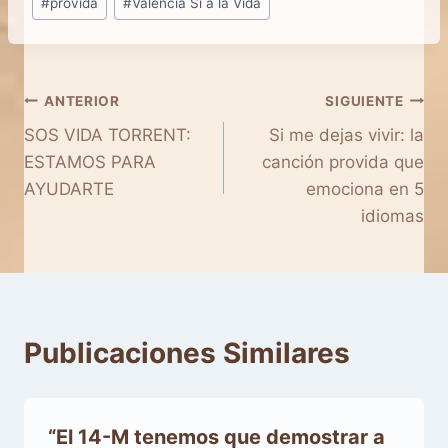
#
provida
#
Valencia Sí a la Vida
Navegación
ANTERIOR
SIGUIENTE
SOS VIDA TORRENT:
Si me dejas vivir: la
de
ESTAMOS PARA
canción provida que
entradas
AYUDARTE
emociona en 5
idiomas
Publicaciones Similares
“El 14-M tenemos que demostrar a